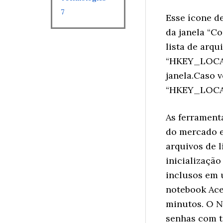
7
Esse ícone de
da janela “Co
lista de arqu
“HKEY_LOCAL
janela.Caso v
“HKEY_LOCAL
As ferrament
do mercado e
arquivos de l
inicializaçã
inclusos em 
notebook Ac
minutos. O N
senhas com t