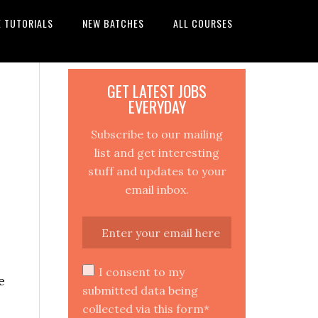
E TUTORIALS
NEW BATCHES
ALL COURSES
GET LATEST JOBS
EVERYDAY
Subscribe to our mailing
list and get interesting
stuff and updates to your
email inbox.
I consent to my
e
submitted data being
collected via this form*