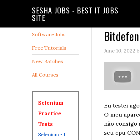
SESHA JOBS - BEST IT JOBS
SITE
Bitdefen
Software Jobs
Free Tutorials
June 10, 2022
b
New Batches
All Courses
Selenium
Eu testei ag
Practice
O meu aparec
não consigo 
Tests
seu cpu CONS
Selenium - 1