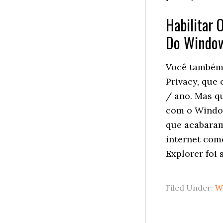
Habilitar 
Do Window
Você também 
Privacy, que
/ ano. Mas qu
com o Window
que acabaram
internet com
Explorer foi
Filed Under:
W