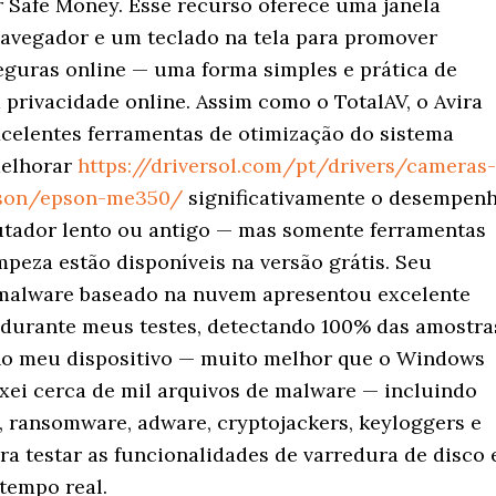
 Safe Money. Esse recurso oferece uma janela
avegador e um teclado na tela para promover
eguras online — uma forma simples e prática de
 privacidade online. Assim como o TotalAV, o Avira
celentes ferramentas de otimização do sistema
melhorar
https://driversol.com/pt/drivers/cameras-
son/epson-me350/
significativamente o desempen
ador lento ou antigo — mas somente ferramentas
mpeza estão disponíveis na versão grátis. Seu
malware baseado na nuvem apresentou excelente
urante meus testes, detectando 100% das amostra
o meu dispositivo — muito melhor que o Windows
ixei cerca de mil arquivos de malware — incluindo
s, ransomware, adware, cryptojackers, keyloggers e
ra testar as funcionalidades de varredura de disco 
tempo real.