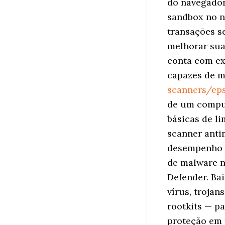
do navegador
sandbox no n
transações s
melhorar sua
conta com ex
capazes de 
scanners/ep
de um comput
básicas de li
scanner anti
desempenho d
de malware n
Defender. Ba
vírus, trojan
rootkits — pa
proteção em 