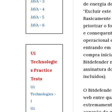
JAVA - 3
de energia d
JAVA - 4
“Excluir est
JAVA - 5
Basicamente 
JAVA - 6
priorizar o f
e consequent
operacional 
entrando em 
Ui
compra inici
Technologie
Bitdefender 
assinatura do
s Practice
incluídos).
Tests
Ui
O Bitdefende
Technologies -
web entre qu
1
extremamente
Ui
conexão do q