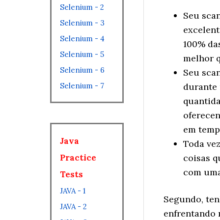
Selenium - 2
Seu sca
Selenium - 3
excelen
Selenium - 4
100% da
Selenium - 5
melhor 
Selenium - 6
Seu sca
Selenium - 7
durante
quantid
oferecen
em tempo
Java
Toda ve
Practice
coisas q
com uma 
Tests
JAVA - 1
Segundo, ten
JAVA - 2
enfrentando 