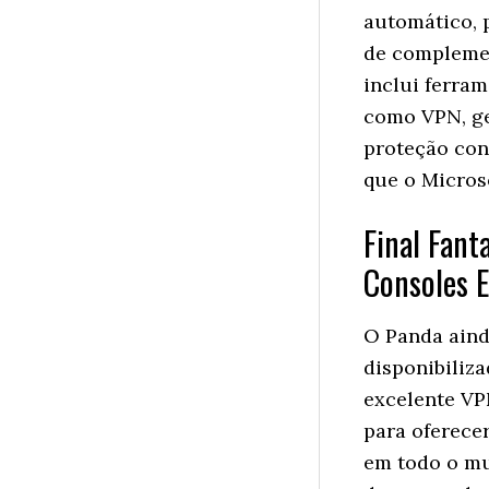
automático, 
de complemen
inclui ferram
como VPN, ge
proteção con
que o Micros
Final Fant
Consoles 
O Panda aind
disponibiliz
excelente VP
para oferece
em todo o mu